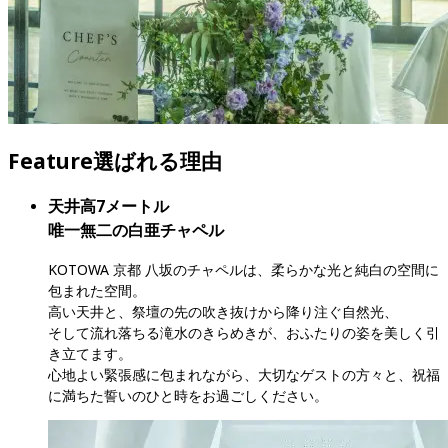
Feature
選ばれる理由
天井高7メートル

唯一無二の白亜チャペル
KOTOWA 京都 八坂のチャペルは、柔らかな光と純白の空間に
包まれた空間。

高い天井と、祭壇の先の吹き抜けから降り注ぐ自然光、

そして流れ落ちる滝水のきらめきが、おふたりの姿を美しく引
き立てます。

心地よい緊張感に包まれながら、大切なゲストの方々と、祝福
に満ちた誓いのひと時をお過ごしください。