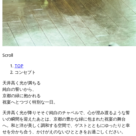
Scroll
TOP
コンセプト
天井高く光が満ちる
純白の誓いから、

京都の緑に抱かれる
祝宴へとつづく特別な一日。
天井高く光が降りそそぐ純白のチャペルで、心が澄み渡るような誓
いの瞬間を迎えたあとは、
京都の豊かな緑に包まれた祝宴の舞台
へ。
和と洋が美しく調和する空間で、ゲストとともにゆったりと幸
せを分かち合う、
かけがえのないひとときをお過ごしください。