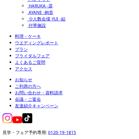
HARUKA -遥
AYANE -絢音
少人数会場 YUI -結
付帯施設
料理・ケーキ
ウエディングレポート
プラン
ブライダルフェア
よくあるご質問
アクセス
お知らせ
ご列席の方へ
お問い合わせ・資料請求
会議・ご宴会
友達紹介キャンペーン
見学・フェア予約専用: 
0120-19-1815