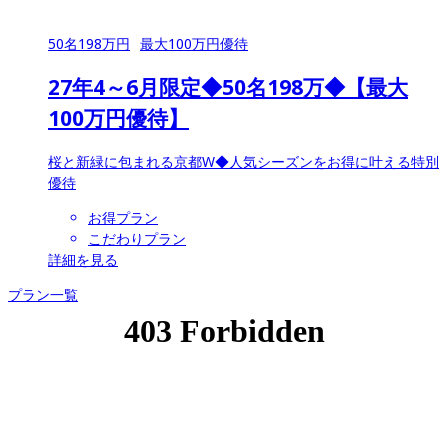
50
名
198
万円
最大
100
万円優待
27年4～6月限定◆50名198万◆【最大
100万円優待】
桜と新緑に包まれる京都W◆人気シーズンをお得に叶える特別
優待
お得プラン
こだわりプラン
詳細を見る
プラン一覧