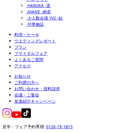
HARUKA -遥
AYANE -絢音
少人数会場 YUI -結
付帯施設
料理・ケーキ
ウエディングレポート
プラン
ブライダルフェア
よくあるご質問
アクセス
お知らせ
ご列席の方へ
お問い合わせ・資料請求
会議・ご宴会
友達紹介キャンペーン
見学・フェア予約専用: 
0120-19-1815