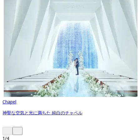
Chapel
神聖な空気と光に満ちた 純白のチャペル
1
/
4