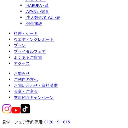
HARUKA -遥
AYANE -絢音
少人数会場 YUI -結
付帯施設
料理・ケーキ
ウエディングレポート
プラン
ブライダルフェア
よくあるご質問
アクセス
お知らせ
ご列席の方へ
お問い合わせ・資料請求
会議・ご宴会
友達紹介キャンペーン
見学・フェア予約専用: 
0120-19-1815