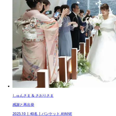
しゅんさま & さおりさま
感謝と再出発
2025.10
 | 
40名
 | 
バンケット AYANE