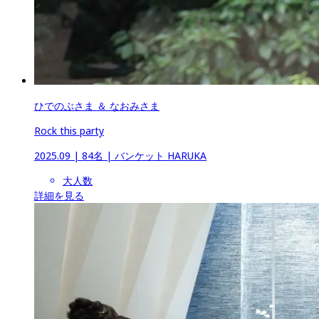
ひでのぶさま ＆ なおみさま
Rock this party
2025.09
 | 
84名
 | 
バンケット HARUKA
大人数
詳細を見る