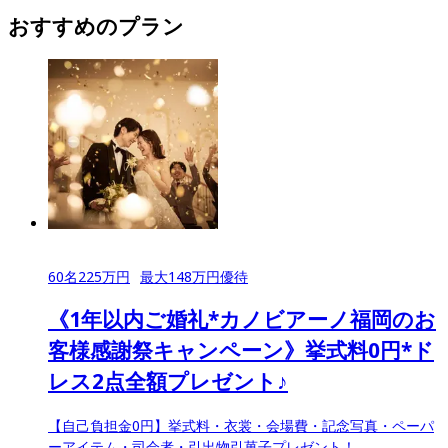
おすすめのプラン
60
名
225
万円
最大
148
万円優待
《1年以内ご婚礼*カノビアーノ福岡のお
客様感謝祭キャンペーン》挙式料0円*ド
レス2点全額プレゼント♪
【自己負担金0円】挙式料・衣裳・会場費・記念写真・ペーパ
ーアイテム・司会者・引出物引菓子プレゼント！