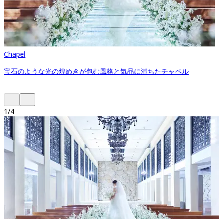
Chapel
宝石のような光の煌めきが包む風格と気品に満ちたチャペル
1
/
4