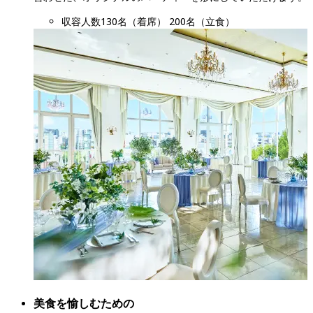
収容人数
130名（着席） 200名（立食）
美食を愉しむための
