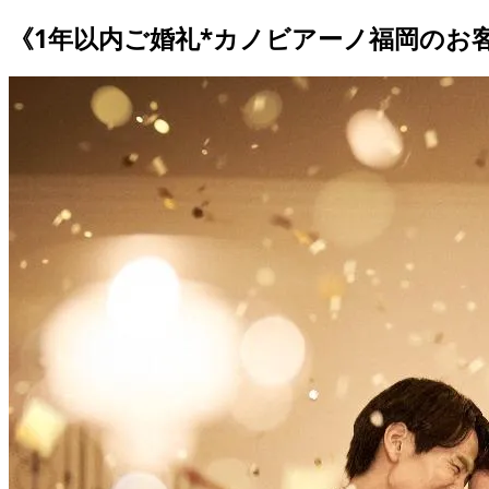
《1年以内ご婚礼*カノビアーノ福岡のお