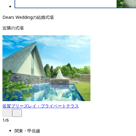
Dears Weddingの結婚式場
近隣の式場
佐賀
ブリーズレイ・プライベートテラス
1
/
6
関東・甲信越