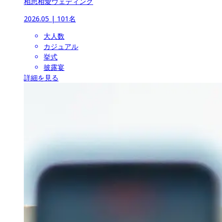
相思相愛ウェディング
2026.05
 | 
101名
大人数
カジュアル
挙式
披露宴
詳細を見る