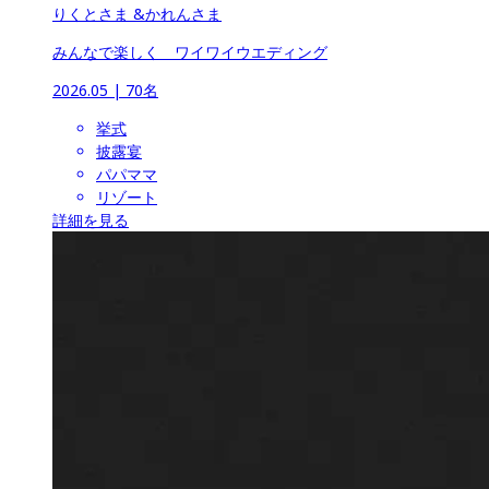
りくとさま &かれんさま
みんなで楽しく　ワイワイウエディング
2026.05
 | 
70名
挙式
披露宴
パパママ
リゾート
詳細を見る