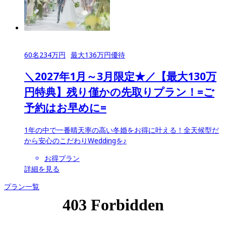
60
名
234
万円
最大
136
万円優待
＼2027年1月～3月限定★／【最大130万
円特典】残り僅かの先取りプラン！=ご
予約はお早めに=
1年の中で一番晴天率の高い冬婚をお得に叶える！全天候型だ
から安心のこだわりWeddingを♪
お得プラン
詳細を見る
プラン一覧