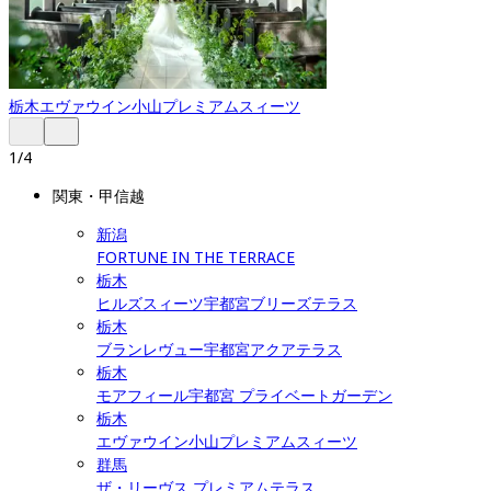
栃木
エヴァウイン小山プレミアムスィーツ
1
/
4
関東・甲信越
新潟
FORTUNE IN THE TERRACE
栃木
ヒルズスィーツ宇都宮ブリーズテラス
栃木
ブランレヴュー宇都宮アクアテラス
栃木
モアフィール宇都宮 プライベートガーデン
栃木
エヴァウイン小山プレミアムスィーツ
群馬
ザ・リーヴス プレミアムテラス