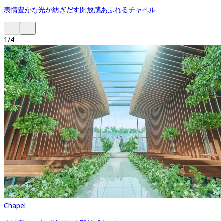
表情豊かな光が紡ぎだす開放感あふれるチャペル
1
/
4
Chapel