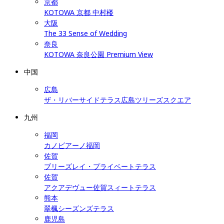
京都
KOTOWA 京都 中村楼
大阪
The 33 Sense of Wedding
奈良
KOTOWA 奈良公園 Premium View
中国
広島
ザ・リバーサイドテラス広島ツリーズスクエア
九州
福岡
カノビアーノ福岡
佐賀
ブリーズレイ・プライベートテラス
佐賀
アクアデヴュー佐賀スィートテラス
熊本
翠楓シーズンズテラス
鹿児島