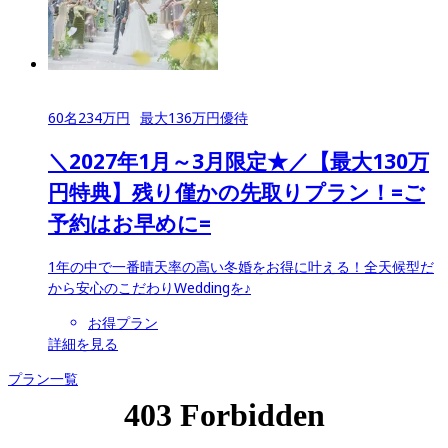
60
名
234
万円
最大
136
万円優待
＼2027年1月～3月限定★／【最大130万
円特典】残り僅かの先取りプラン！=ご
予約はお早めに=
1年の中で一番晴天率の高い冬婚をお得に叶える！全天候型だ
から安心のこだわりWeddingを♪
お得プラン
詳細を見る
プラン一覧