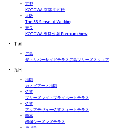
京都
KOTOWA 京都 中村楼
大阪
The 33 Sense of Wedding
奈良
KOTOWA 奈良公園 Premium View
中国
広島
ザ・リバーサイドテラス広島ツリーズスクエア
九州
福岡
カノビアーノ福岡
佐賀
ブリーズレイ・プライベートテラス
佐賀
アクアデヴュー佐賀スィートテラス
熊本
翠楓シーズンズテラス
鹿児島