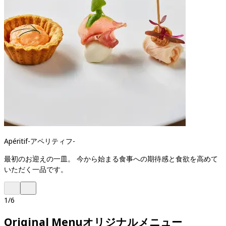
Apéritif
-
アペリティフ
-
最初のお迎えの一皿。 今から始まる食事への期待感と食欲を高めて
いただく一品です。
1
/
6
Original Menu
オリジナルメニュー