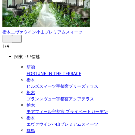
栃木
エヴァウイン小山プレミアムスィーツ
1
/
4
関東・甲信越
新潟
FORTUNE IN THE TERRACE
栃木
ヒルズスィーツ宇都宮ブリーズテラス
栃木
ブランレヴュー宇都宮アクアテラス
栃木
モアフィール宇都宮 プライベートガーデン
栃木
エヴァウイン小山プレミアムスィーツ
群馬