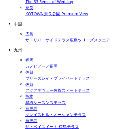
The 33 Sense of Wedding
奈良
KOTOWA 奈良公園 Premium View
中国
広島
ザ・リバーサイドテラス広島ツリーズスクエア
九州
福岡
カノビアーノ福岡
佐賀
ブリーズレイ・プライベートテラス
佐賀
アクアデヴュー佐賀スィートテラス
熊本
翠楓シーズンズテラス
鹿児島
グレイスヒル・オーシャンテラス
鹿児島
ザ・ベイスイート 桜島テラス