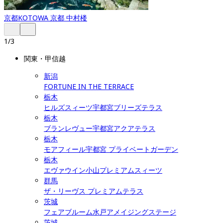
京都
KOTOWA 京都 中村楼
1
/
3
関東・甲信越
新潟
FORTUNE IN THE TERRACE
栃木
ヒルズスィーツ宇都宮ブリーズテラス
栃木
ブランレヴュー宇都宮アクアテラス
栃木
モアフィール宇都宮 プライベートガーデン
栃木
エヴァウイン小山プレミアムスィーツ
群馬
ザ・リーヴス プレミアムテラス
茨城
フェアブルーム水戸アメイジングステージ
茨城