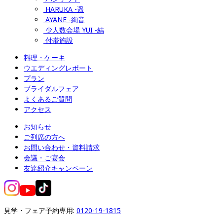
HARUKA -遥
AYANE -絢音
少人数会場 YUI -結
付帯施設
料理・ケーキ
ウエディングレポート
プラン
ブライダルフェア
よくあるご質問
アクセス
お知らせ
ご列席の方へ
お問い合わせ・資料請求
会議・ご宴会
友達紹介キャンペーン
見学・フェア予約専用: 
0120-19-1815