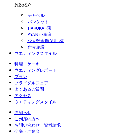
施設紹介
チャペル
バンケット
HARUKA -遥
AYANE -絢音
少人数会場 YUI -結
付帯施設
ウエディングスタイル
料理・ケーキ
ウエディングレポート
プラン
ブライダルフェア
よくあるご質問
アクセス
ウエディングスタイル
お知らせ
ご列席の方へ
お問い合わせ・資料請求
会議・ご宴会