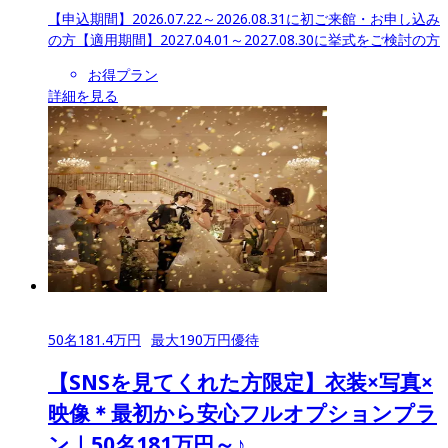
【申込期間】
2026.07.22～2026.08.31に初ご来館・お申し込み
の方
【適用期間】
2027.04.01～2027.08.30に挙式をご検討の方
お得プラン
詳細を見る
50
名
181.4
万円
最大
190
万円優待
【SNSを見てくれた方限定】衣装×写真×
映像＊最初から安心フルオプションプラ
ン｜50名181万円～♪