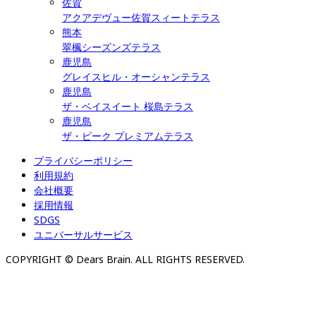
佐賀
アクアデヴュー佐賀スィートテラス
熊本
翠楓シーズンズテラス
鹿児島
グレイスヒル・オーシャンテラス
鹿児島
ザ・ベイスイート 桜島テラス
鹿児島
ザ・ピーク プレミアムテラス
プライバシーポリシー
利用規約
会社概要
採用情報
SDGS
ユニバーサルサービス
COPYRIGHT © Dears Brain. ALL RIGHTS RESERVED.