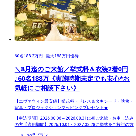
60
名
188.2
万円
最大
188
万円優待
＼8月迄のご来館／挙式料＆衣装2着0円
♪60名188万《実施時期未定でも安心*お
気軽にご相談下さい》
【エヴァウィン最安値】挙式料・ドレス＆タキシード・映像・
写真・プロジェクションマッピングプレゼント★
【申込期間】
2026.08.06～2026.08.31に初ご来館・お申し込み
の方
【適用期間】
2026.10.01～2027.03.28に挙式をご検討の方
お得プラン