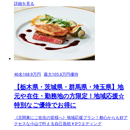
詳細を見る
40
名
168.9
万円
最大
105.6
万円優待
【栃木県・茨城県・群馬県・埼玉県】地
元や在住・勤務地の方限定！地域応援☆
特別なご優待でお得に
《北関東にご在住の皆様へ》地域応援プラン！都心からも好ア
クセスな小山で叶える自己負担￥0ウエディング