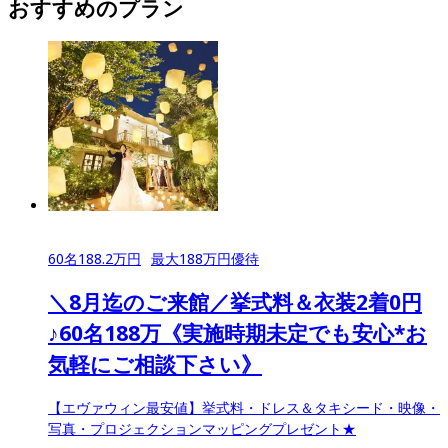
おすすめのプラン
60
名
188.2
万円
最大
188
万円優待
＼8月迄のご来館／挙式料＆衣装2着0円
♪60名188万《実施時期未定でも安心*お
気軽にご相談下さい》
【エヴァウィン最安値】挙式料・ドレス＆タキシード・映像・
写真・プロジェクションマッピングプレゼント★