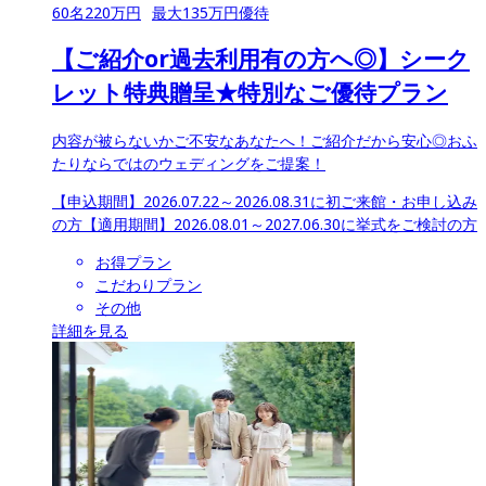
60
名
220
万円
最大
135
万円優待
【ご紹介or過去利用有の方へ◎】シーク
レット特典贈呈★特別なご優待プラン
内容が被らないかご不安なあなたへ！ご紹介だから安心◎おふ
たりならではのウェディングをご提案！
【申込期間】
2026.07.22～2026.08.31に初ご来館・お申し込み
の方
【適用期間】
2026.08.01～2027.06.30に挙式をご検討の方
お得プラン
こだわりプラン
その他
詳細を見る