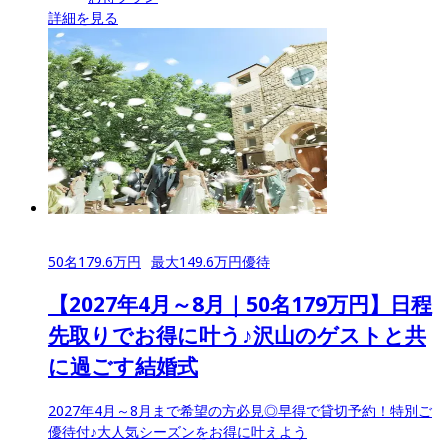
詳細を見る
50
名
179.6
万円
最大
149.6
万円優待
【2027年4月～8月｜50名179万円】日程
先取りでお得に叶う♪沢山のゲストと共
に過ごす結婚式
2027年4月～8月まで希望の方必見◎早得で貸切予約！特別ご
優待付♪大人気シーズンをお得に叶えよう