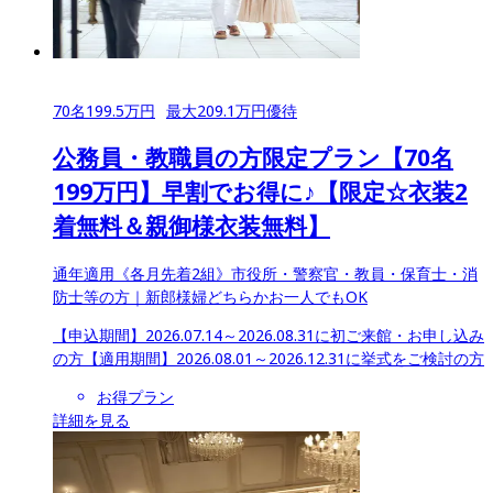
70
名
199.5
万円
最大
209.1
万円優待
公務員・教職員の方限定プラン【70名
199万円】早割でお得に♪【限定☆衣装2
着無料＆親御様衣装無料】
通年適用《各月先着2組》市役所・警察官・教員・保育士・消
防士等の方｜新郎様婦どちらかお一人でもOK
【申込期間】
2026.07.14～2026.08.31に初ご来館・お申し込み
の方
【適用期間】
2026.08.01～2026.12.31に挙式をご検討の方
お得プラン
詳細を見る