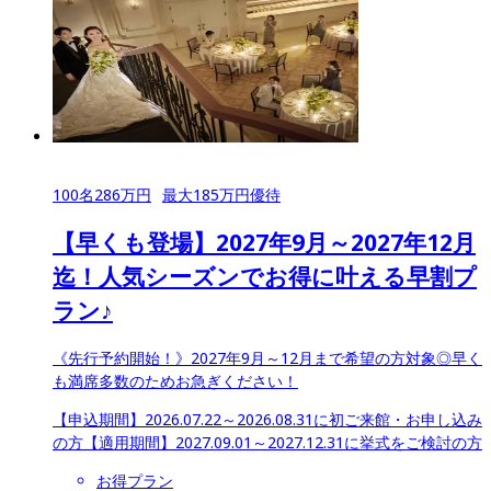
100
名
286
万円
最大
185
万円優待
【早くも登場】2027年9月～2027年12月
迄！人気シーズンでお得に叶える早割プ
ラン♪
《先行予約開始！》2027年9月～12月まで希望の方対象◎早く
も満席多数のためお急ぎください！
【申込期間】
2026.07.22～2026.08.31に初ご来館・お申し込み
の方
【適用期間】
2027.09.01～2027.12.31に挙式をご検討の方
お得プラン