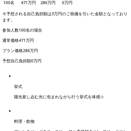
100
名
471
万円
286
万円
0
万円
※予想される自己負担額は3万円のご祝儀を引いた金額となっており
ます。
参加人数
100
名
の場合
通常価格
471
万円
プラン価格
286
万円
予想自己負担額
0
万円
挙式
陽光差し込む光に包まれながら行う挙式を体感☆
料理・飲物