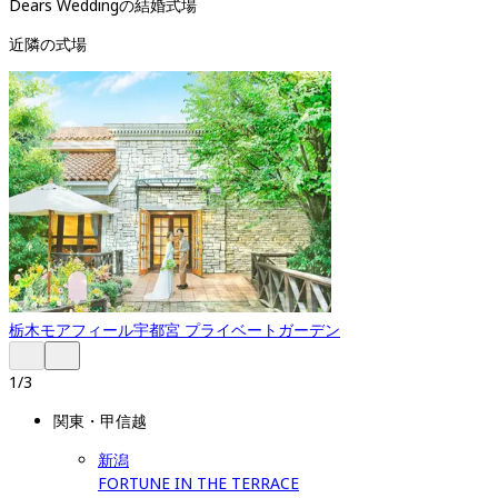
Dears Weddingの結婚式場
近隣の式場
栃木
モアフィール宇都宮 プライベートガーデン
1
/
3
関東・甲信越
新潟
FORTUNE IN THE TERRACE