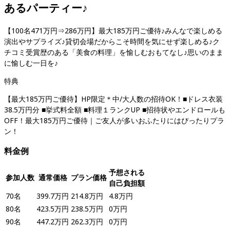
あるパーティー♪
【100名471万円⇒286万円】最大185万円ご優待♪みんなで楽しめる
演出やサプライズ♪貸切会場だからこそ時間を気にせず楽しめる♪ク
チコミ受賞歴のある「美食の料理」を愉しむおもてなし♪思いのまま
に愉しむ一日を♪
特典
【最大185万円ご優待】HP限定＊中/大人数の招待OK！■ドレス衣装
38.5万円分 ■挙式料全額 ■料理１ランクUP ■招待状やエンドロールも
OFF！最大185万円ご優待｜ご友人が多いおふたりにはぴったりプラ
ン！
料金例
予想される
参加人数
通常価格
プラン価格
自己負担額
70
名
399.7
万円
214.8
万円
4.8
万円
80
名
423.5
万円
238.5
万円
0
万円
90
名
447.2
万円
262.3
万円
0
万円