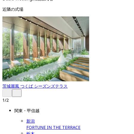
近隣の式場
茨城
麗風 つくば シーズンズテラス
1
/
2
関東・甲信越
新潟
FORTUNE IN THE TERRACE
栃木