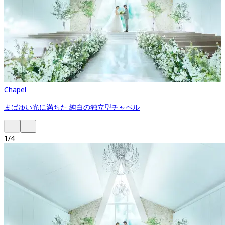
Chapel
まばゆい光に満ちた 純白の独立型チャペル
1
/
4