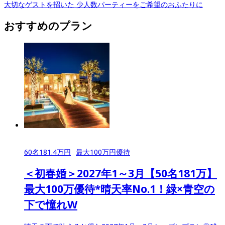
大切なゲストを招いた 少人数パーティーをご希望のおふたりに
おすすめのプラン
60
名
181.4
万円
最大
100
万円優待
＜初春婚＞2027年1～3月【50名181万】
最大100万優待*晴天率No.1！緑×青空の
下で憧れW