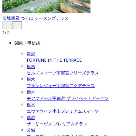
茨城
麗風 つくば シーズンズテラス
1
/
2
関東・甲信越
新潟
FORTUNE IN THE TERRACE
栃木
ヒルズスィーツ宇都宮ブリーズテラス
栃木
ブランレヴュー宇都宮アクアテラス
栃木
モアフィール宇都宮 プライベートガーデン
栃木
エヴァウイン小山プレミアムスィーツ
群馬
ザ・リーヴス プレミアムテラス
茨城