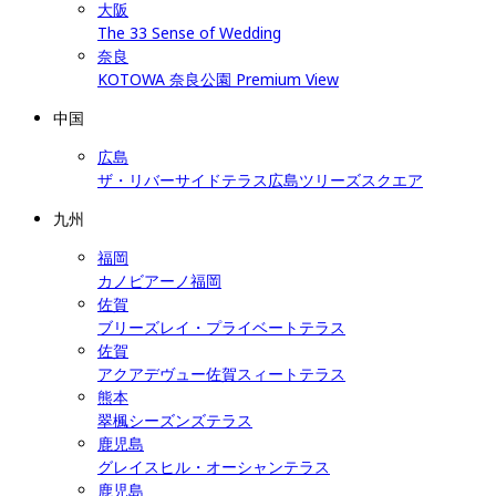
大阪
The 33 Sense of Wedding
奈良
KOTOWA 奈良公園 Premium View
中国
広島
ザ・リバーサイドテラス広島ツリーズスクエア
九州
福岡
カノビアーノ福岡
佐賀
ブリーズレイ・プライベートテラス
佐賀
アクアデヴュー佐賀スィートテラス
熊本
翠楓シーズンズテラス
鹿児島
グレイスヒル・オーシャンテラス
鹿児島