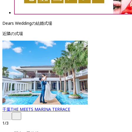
Dears Weddingの結婚式場
近隣の式場
千葉
THE MEETS MARINA TERRACE
1
/
3