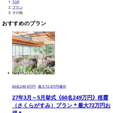
TOP
プラン
その他
おすすめのプラン
60
名
249.4
万円
最大
72.4
万円優待
27年3月～5月挙式《60名249万円》桜霞
（さくらがすみ）プラン＊最大72万円お
得＊