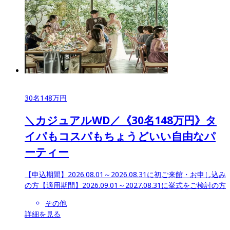
30
名
148
万円
＼カジュアルWD／《30名148万円》タ
イパもコスパもちょうどいい自由なパ
ーティー
【申込期間】
2026.08.01～2026.08.31に初ご来館・お申し込み
の方
【適用期間】
2026.09.01～2027.08.31に挙式をご検討の方
その他
詳細を見る