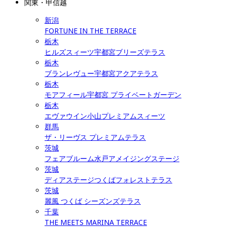
関東・甲信越
新潟
FORTUNE IN THE TERRACE
栃木
ヒルズスィーツ宇都宮ブリーズテラス
栃木
ブランレヴュー宇都宮アクアテラス
栃木
モアフィール宇都宮 プライベートガーデン
栃木
エヴァウイン小山プレミアムスィーツ
群馬
ザ・リーヴス プレミアムテラス
茨城
フェアブルーム水戸アメイジングステージ
茨城
ディアステージつくばフォレストテラス
茨城
麗風 つくば シーズンズテラス
千葉
THE MEETS MARINA TERRACE