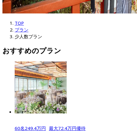
TOP
プラン
少人数プラン
おすすめのプラン
60
名
249.4
万円
最大
72.4
万円優待