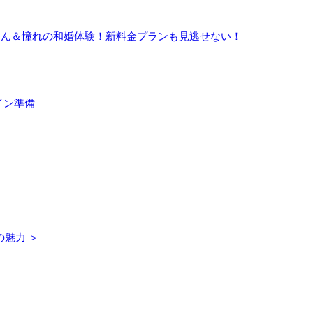
さん＆憧れの和婚体験！新料金プランも見逃せない！
イン準備
の魅力 ＞