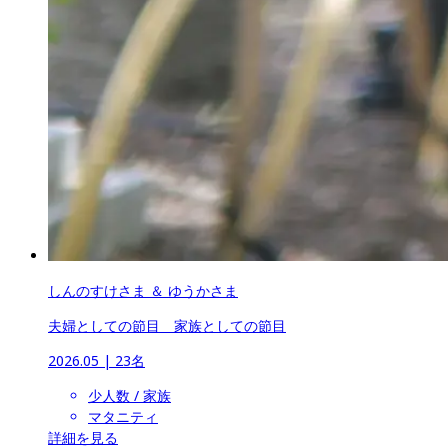
しんのすけさま ＆ ゆうかさま
夫婦としての節目　家族としての節目
2026.05
 | 
23名
少人数 / 家族
マタニティ
詳細を見る