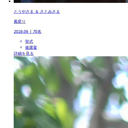
とうやさま ＆ さとみさま
風変り
2026.06
 | 
70名
挙式
披露宴
詳細を見る