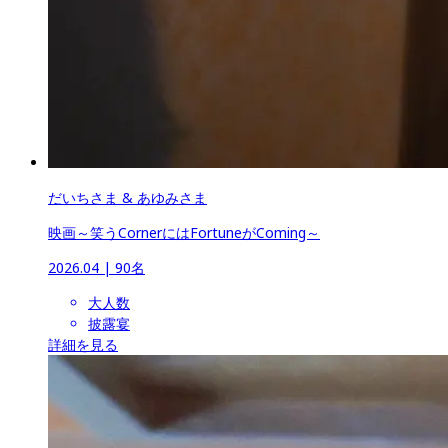
だいちさま & あゆみさま
映画～笑うCornerにはFortuneがComing～
2026.04
 | 
90名
大人数
披露宴
詳細を見る