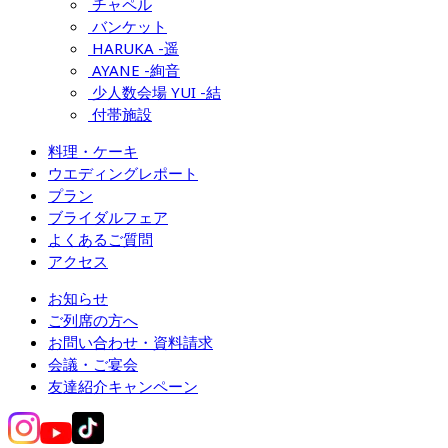
チャペル
バンケット
HARUKA -遥
AYANE -絢音
少人数会場 YUI -結
付帯施設
料理・ケーキ
ウエディングレポート
プラン
ブライダルフェア
よくあるご質問
アクセス
お知らせ
ご列席の方へ
お問い合わせ・資料請求
会議・ご宴会
友達紹介キャンペーン