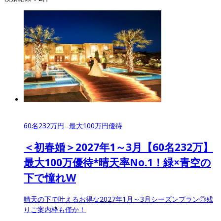
60
名
232
万円
最大
100
万円優待
＜初春婚＞2027年1～3月【60名232万】
最大100万優待*晴天率No.1！緑×青空の
下で憧れW
晴天の下で叶えるお得な2027年1月～3月シーズンプラン◎残
りご案内枠も僅か！