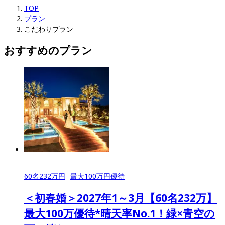
TOP
プラン
こだわりプラン
おすすめのプラン
60
名
232
万円
最大
100
万円優待
＜初春婚＞2027年1～3月【60名232万】
最大100万優待*晴天率No.1！緑×青空の