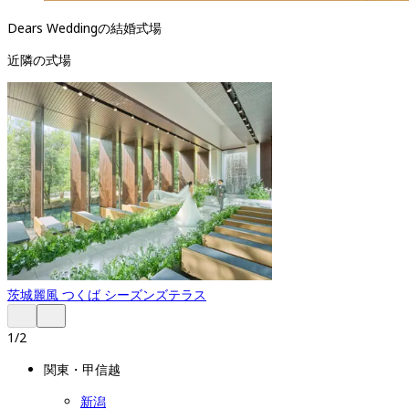
Dears Weddingの結婚式場
近隣の式場
茨城
麗風 つくば シーズンズテラス
1
/
2
関東・甲信越
新潟