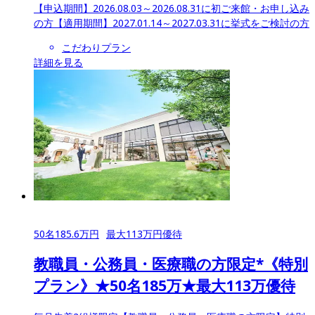
【申込期間】
2026.08.03～2026.08.31に初ご来館・お申し込み
の方
【適用期間】
2027.01.14～2027.03.31に挙式をご検討の方
こだわりプラン
詳細を見る
50
名
185.6
万円
最大
113
万円優待
教職員・公務員・医療職の方限定*《特別
プラン》★50名185万★最大113万優待