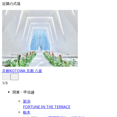
近隣の式場
京都
KOTOWA 京都 八坂
1
/
3
関東・甲信越
新潟
FORTUNE IN THE TERRACE
栃木