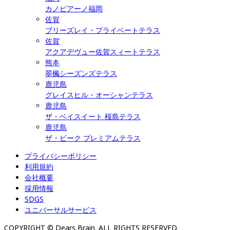
カノビアーノ福岡
佐賀
ブリーズレイ・プライベートテラス
佐賀
アクアデヴュー佐賀スィートテラス
熊本
翠楓シーズンズテラス
鹿児島
グレイスヒル・オーシャンテラス
鹿児島
ザ・ベイスイート 桜島テラス
鹿児島
ザ・ピーク プレミアムテラス
プライバシーポリシー
利用規約
会社概要
採用情報
SDGS
ユニバーサルサービス
COPYRIGHT © Dears Brain. ALL RIGHTS RESERVED.