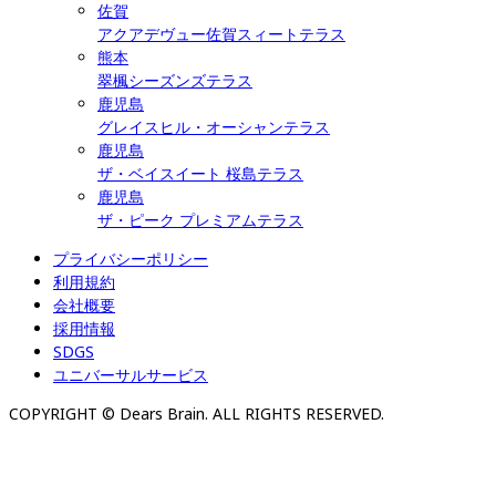
佐賀
アクアデヴュー佐賀スィートテラス
熊本
翠楓シーズンズテラス
鹿児島
グレイスヒル・オーシャンテラス
鹿児島
ザ・ベイスイート 桜島テラス
鹿児島
ザ・ピーク プレミアムテラス
プライバシーポリシー
利用規約
会社概要
採用情報
SDGS
ユニバーサルサービス
COPYRIGHT © Dears Brain. ALL RIGHTS RESERVED.