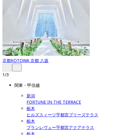
京都
KOTOWA 京都 八坂
1
/
3
関東・甲信越
新潟
FORTUNE IN THE TERRACE
栃木
ヒルズスィーツ宇都宮ブリーズテラス
栃木
ブランレヴュー宇都宮アクアテラス
栃木