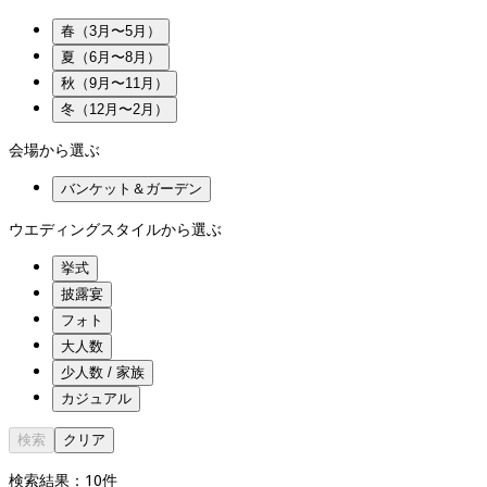
春（3月〜5月）
夏（6月〜8月）
秋（9月〜11月）
冬（12月〜2月）
会場から選ぶ
バンケット＆ガーデン
ウエディングスタイルから選ぶ
挙式
披露宴
フォト
大人数
少人数 / 家族
カジュアル
検索
クリア
検索結果：
10
件