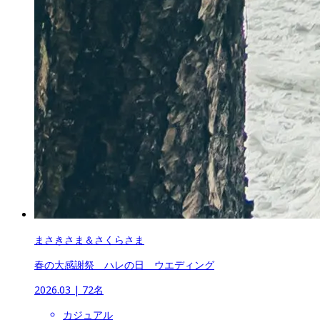
まさきさま＆さくらさま
春の大感謝祭　ハレの日　ウエディング
2026.03
 | 
72名
カジュアル