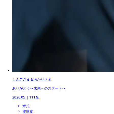
しんごさま＆あかりさま
ありがとう〜未来へのスタート〜
2026.05
 | 
111名
挙式
披露宴