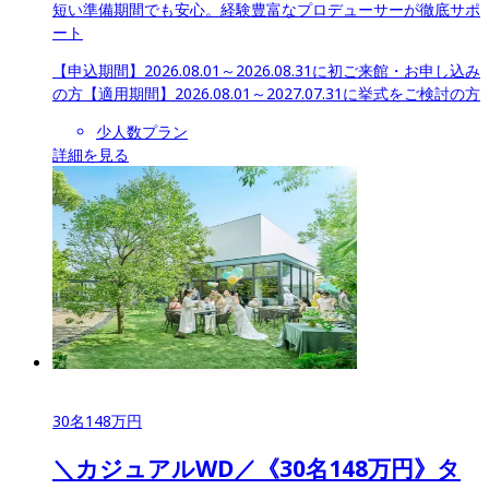
短い準備期間でも安心。経験豊富なプロデューサーが徹底サポ
ート
【申込期間】
2026.08.01～2026.08.31に初ご来館・お申し込み
の方
【適用期間】
2026.08.01～2027.07.31に挙式をご検討の方
少人数プラン
詳細を見る
30
名
148
万円
＼カジュアルWD／《30名148万円》タ