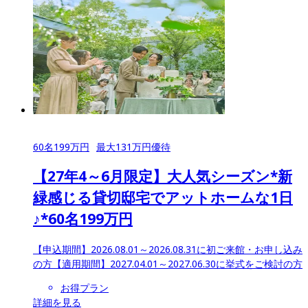
60
名
199
万円
最大
131
万円優待
【27年4～6月限定】大人気シーズン*新
緑感じる貸切邸宅でアットホームな1日
♪*60名199万円
【申込期間】
2026.08.01～2026.08.31に初ご来館・お申し込み
の方
【適用期間】
2027.04.01～2027.06.30に挙式をご検討の方
お得プラン
詳細を見る