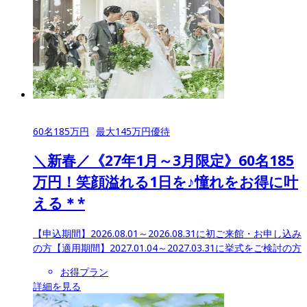
60
名
185
万円
最大
145
万円優待
＼新春／《27年1月～3月限定》60名185
万円！笑顔溢れる1日を♪憧れをお得に叶
える＊*
【申込期間】
2026.08.01～2026.08.31に初ご来館・お申し込み
の方
【適用期間】
2027.01.04～2027.03.31に挙式をご検討の方
お得プラン
詳細を見る