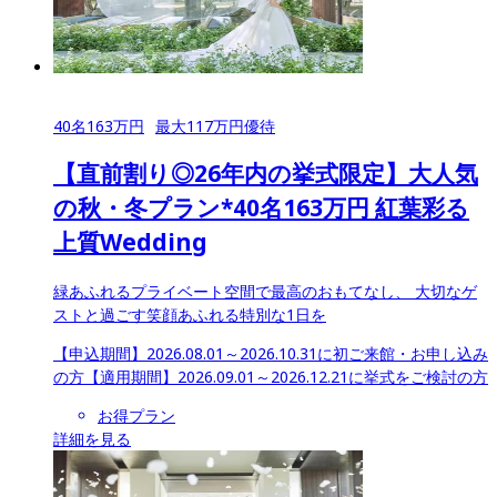
40
名
163
万円
最大
117
万円優待
【直前割り◎26年内の挙式限定】大人気
の秋・冬プラン*40名163万円 紅葉彩る
上質Wedding
緑あふれるプライベート空間で最高のおもてなし、 大切なゲ
ストと過ごす笑顔あふれる特別な1日を
【申込期間】
2026.08.01～2026.10.31に初ご来館・お申し込み
の方
【適用期間】
2026.09.01～2026.12.21に挙式をご検討の方
お得プラン
詳細を見る