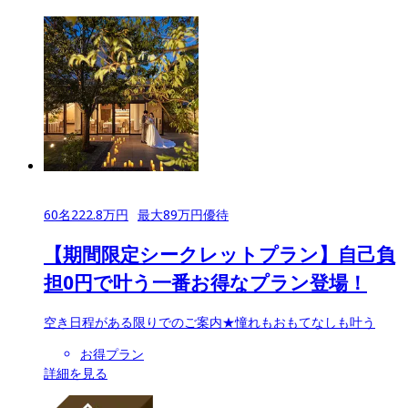
60
名
222.8
万円
最大
89
万円優待
【期間限定シークレットプラン】自己負
担0円で叶う一番お得なプラン登場！
空き日程がある限りでのご案内★憧れもおもてなしも叶う
お得プラン
詳細を見る