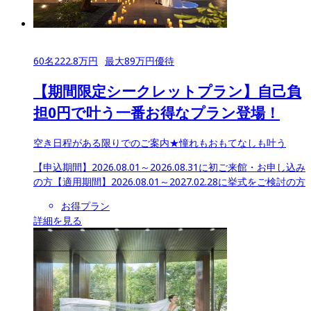
60
名
222.8
万円
最大
89
万円優待
【期間限定シークレットプラン】自己負
担0円で叶う一番お得なプラン登場！
空き日程がある限りでのご案内★憧れもおもてなしも叶う
【申込期間】
2026.08.01～2026.08.31に初ご来館・お申し込み
の方
【適用期間】
2026.08.01～2027.02.28に挙式をご検討の方
お得プラン
詳細を見る