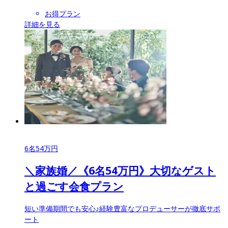
お得プラン
詳細を見る
6
名
54
万円
＼家族婚／《6名54万円》大切なゲスト
と過ごす会食プラン
短い準備期間でも安心♪経験豊富なプロデューサーが徹底サポ
ート