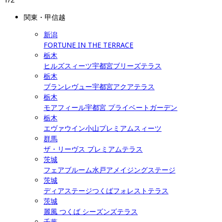
関東・甲信越
新潟
FORTUNE IN THE TERRACE
栃木
ヒルズスィーツ宇都宮ブリーズテラス
栃木
ブランレヴュー宇都宮アクアテラス
栃木
モアフィール宇都宮 プライベートガーデン
栃木
エヴァウイン小山プレミアムスィーツ
群馬
ザ・リーヴス プレミアムテラス
茨城
フェアブルーム水戸アメイジングステージ
茨城
ディアステージつくばフォレストテラス
茨城
麗風 つくば シーズンズテラス
千葉