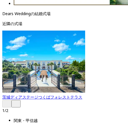
Dears Weddingの結婚式場
近隣の式場
茨城
ディアステージつくばフォレストテラス
1
/
2
関東・甲信越