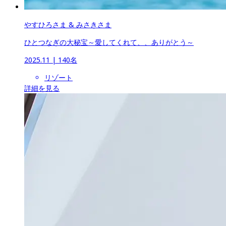
やすひろさま & みさきさま
ひとつなぎの大秘宝～愛してくれて、、ありがとう～
2025.11
 | 
140名
リゾート
詳細を見る