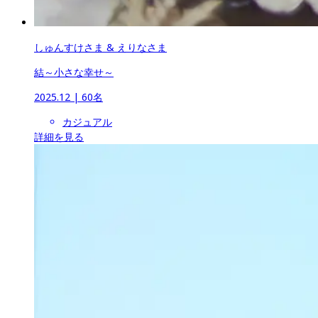
しゅんすけさま & えりなさま
結～小さな幸せ～
2025.12
 | 
60名
カジュアル
詳細を見る