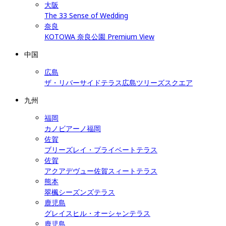
大阪
The 33 Sense of Wedding
奈良
KOTOWA 奈良公園 Premium View
中国
広島
ザ・リバーサイドテラス広島ツリーズスクエア
九州
福岡
カノビアーノ福岡
佐賀
ブリーズレイ・プライベートテラス
佐賀
アクアデヴュー佐賀スィートテラス
熊本
翠楓シーズンズテラス
鹿児島
グレイスヒル・オーシャンテラス
鹿児島