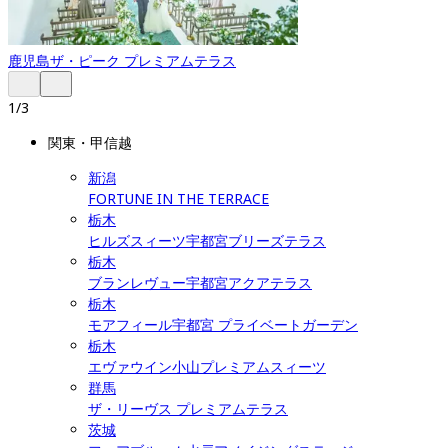
鹿児島
ザ・ピーク プレミアムテラス
1
/
3
関東・甲信越
新潟
FORTUNE IN THE TERRACE
栃木
ヒルズスィーツ宇都宮ブリーズテラス
栃木
ブランレヴュー宇都宮アクアテラス
栃木
モアフィール宇都宮 プライベートガーデン
栃木
エヴァウイン小山プレミアムスィーツ
群馬
ザ・リーヴス プレミアムテラス
茨城