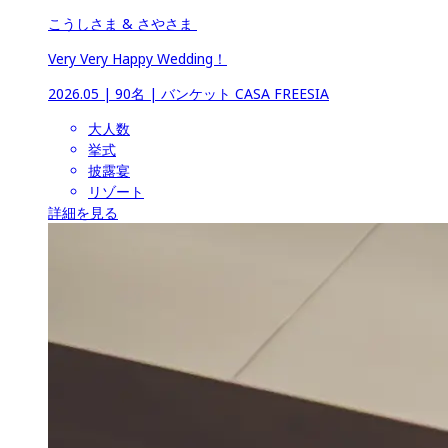
こうしさま & さやさま 
Very Very Happy Wedding！
2026.05
 | 
90名
 | 
バンケット CASA FREESIA
大人数
挙式
披露宴
リゾート
詳細を見る