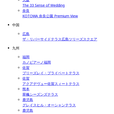
The 33 Sense of Wedding
奈良
KOTOWA 奈良公園 Premium View
中国
広島
ザ・リバーサイドテラス広島ツリーズスクエア
九州
福岡
カノビアーノ福岡
佐賀
ブリーズレイ・プライベートテラス
佐賀
アクアデヴュー佐賀スィートテラス
熊本
翠楓シーズンズテラス
鹿児島
グレイスヒル・オーシャンテラス
鹿児島