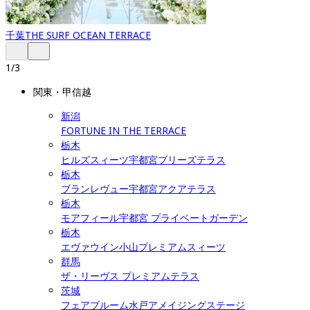
千葉
THE SURF OCEAN TERRACE
1
/
3
関東・甲信越
新潟
FORTUNE IN THE TERRACE
栃木
ヒルズスィーツ宇都宮ブリーズテラス
栃木
ブランレヴュー宇都宮アクアテラス
栃木
モアフィール宇都宮 プライベートガーデン
栃木
エヴァウイン小山プレミアムスィーツ
群馬
ザ・リーヴス プレミアムテラス
茨城
フェアブルーム水戸アメイジングステージ