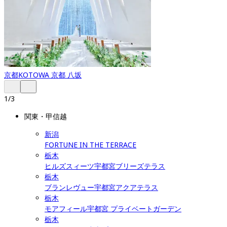
京都
KOTOWA 京都 八坂
1
/
3
関東・甲信越
新潟
FORTUNE IN THE TERRACE
栃木
ヒルズスィーツ宇都宮ブリーズテラス
栃木
ブランレヴュー宇都宮アクアテラス
栃木
モアフィール宇都宮 プライベートガーデン
栃木