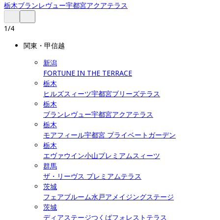
栃木
ブランレヴュー宇都宮アクアテラス
1
/
4
関東・甲信越
新潟
FORTUNE IN THE TERRACE
栃木
ヒルズスィーツ宇都宮ブリーズテラス
栃木
ブランレヴュー宇都宮アクアテラス
栃木
モアフィール宇都宮 プライベートガーデン
栃木
エヴァウイン小山プレミアムスィーツ
群馬
ザ・リーヴス プレミアムテラス
茨城
フェアブルーム水戸アメイジングステージ
茨城
ディアステージつくばフォレストテラス