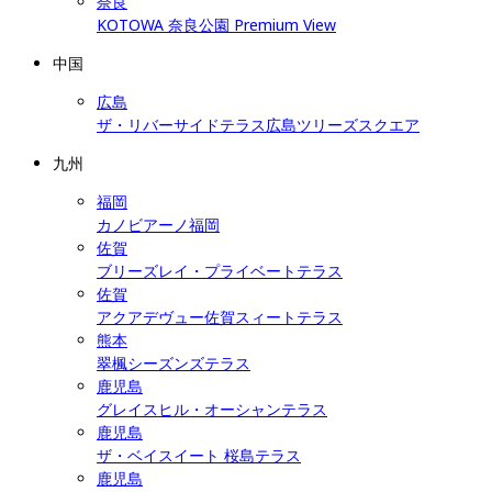
奈良
KOTOWA 奈良公園 Premium View
中国
広島
ザ・リバーサイドテラス広島ツリーズスクエア
九州
福岡
カノビアーノ福岡
佐賀
ブリーズレイ・プライベートテラス
佐賀
アクアデヴュー佐賀スィートテラス
熊本
翠楓シーズンズテラス
鹿児島
グレイスヒル・オーシャンテラス
鹿児島
ザ・ベイスイート 桜島テラス
鹿児島