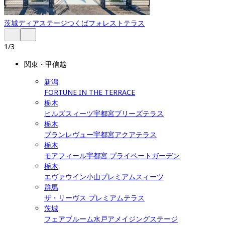
茨城
ディアステージつくばフォレストテラス
1
/
3
関東・甲信越
新潟
FORTUNE IN THE TERRACE
栃木
ヒルズスィーツ宇都宮ブリーズテラス
栃木
ブランレヴュー宇都宮アクアテラス
栃木
モアフィール宇都宮 プライベートガーデン
栃木
エヴァウイン小山プレミアムスィーツ
群馬
ザ・リーヴス プレミアムテラス
茨城
フェアブルーム水戸アメイジングステージ