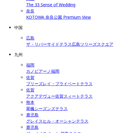
The 33 Sense of Wedding
奈良
KOTOWA 奈良公園 Premium View
中国
広島
ザ・リバーサイドテラス広島ツリーズスクエア
九州
福岡
カノビアーノ福岡
佐賀
ブリーズレイ・プライベートテラス
佐賀
アクアデヴュー佐賀スィートテラス
熊本
翠楓シーズンズテラス
鹿児島
グレイスヒル・オーシャンテラス
鹿児島