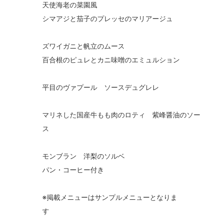
天使海老の菜園風
シマアジと茄子のプレッセのマリアージュ
ズワイガニと帆立のムース
百合根のピュレとカニ味噌のエミュルション
平目のヴァプール ソースデュグレレ
マリネした国産牛もも肉のロティ 紫峰醤油のソー
ス
モンブラン 洋梨のソルベ
パン・コーヒー付き
※掲載メニューはサンプルメニューとなりま
す