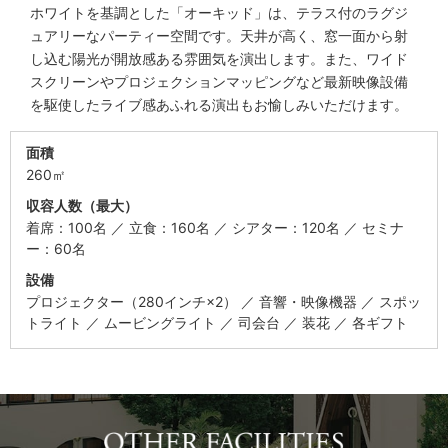
ホワイトを基調とした「オーキッド」は、テラス付のラグジ
ュアリーなパーティー空間です。天井が高く、窓一面から射
し込む陽光が開放感ある雰囲気を演出します。また、ワイド
スクリーンやプロジェクションマッピングなど最新映像設備
を駆使したライブ感あふれる演出もお愉しみいただけます。
面積
260㎡
収容人数（最大）
着席：100名
立食：160名
シアター：120名
セミナ
ー：60名
設備
プロジェクター（280インチ×2）
音響・映像機器
スポッ
トライト
ムービングライト
司会台
装花
各ギフト