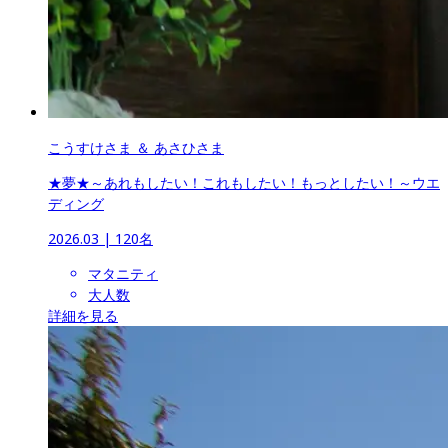
こうすけさま ＆ あさひさま
★夢★～あれもしたい！これもしたい！もっとしたい！～ウエ
ディング
2026.03
 | 
120名
マタニティ
大人数
詳細を見る