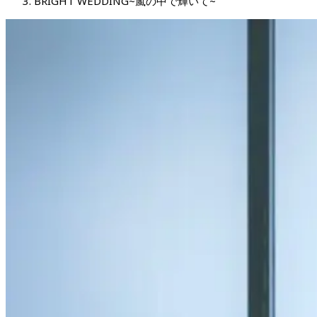
BRIGHT WEDDING~嵐の中で輝いて~