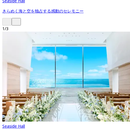
Seaside Hall
きらめく海と空を独占する感動のセレモニー
1
/
3
Seaside Hall