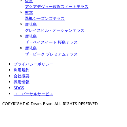
佐賀
アクアデヴュー佐賀スィートテラス
熊本
翠楓シーズンズテラス
鹿児島
グレイスヒル・オーシャンテラス
鹿児島
ザ・ベイスイート 桜島テラス
鹿児島
ザ・ピーク プレミアムテラス
プライバシーポリシー
利用規約
会社概要
採用情報
SDGS
ユニバーサルサービス
COPYRIGHT © Dears Brain. ALL RIGHTS RESERVED.