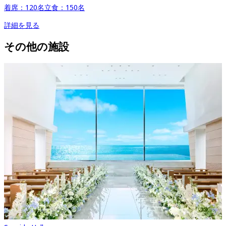
着席：
120
名
立食：
150
名
詳細を見る
その他の施設