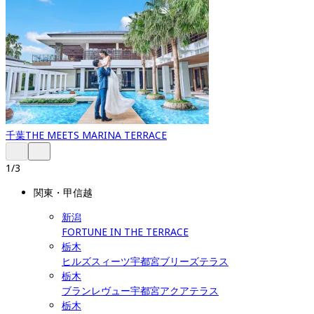
千葉
THE MEETS MARINA TERRACE
1
/
3
関東・甲信越
新潟
FORTUNE IN THE TERRACE
栃木
ヒルズスィーツ宇都宮ブリーズテラス
栃木
ブランレヴュー宇都宮アクアテラス
栃木