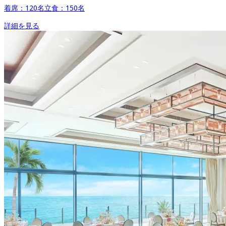
着席：
120
名
立食：
150
名
詳細を見る