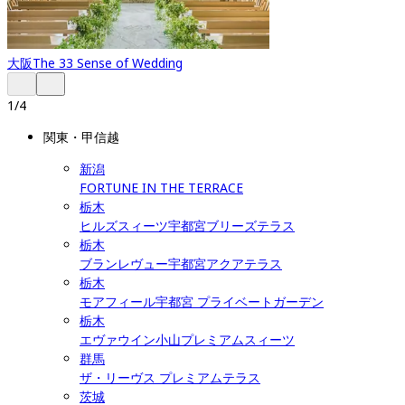
大阪
The 33 Sense of Wedding
1
/
4
関東・甲信越
新潟
FORTUNE IN THE TERRACE
栃木
ヒルズスィーツ宇都宮ブリーズテラス
栃木
ブランレヴュー宇都宮アクアテラス
栃木
モアフィール宇都宮 プライベートガーデン
栃木
エヴァウイン小山プレミアムスィーツ
群馬
ザ・リーヴス プレミアムテラス
茨城