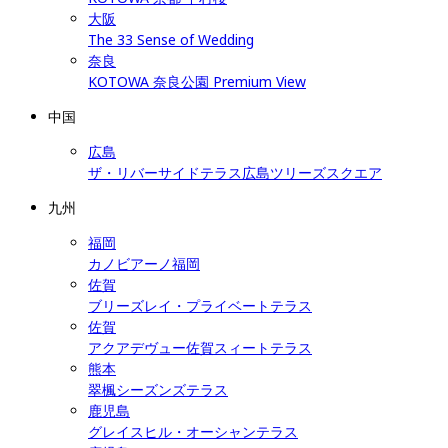
大阪
The 33 Sense of Wedding
奈良
KOTOWA 奈良公園 Premium View
中国
広島
ザ・リバーサイドテラス広島ツリーズスクエア
九州
福岡
カノビアーノ福岡
佐賀
ブリーズレイ・プライベートテラス
佐賀
アクアデヴュー佐賀スィートテラス
熊本
翠楓シーズンズテラス
鹿児島
グレイスヒル・オーシャンテラス