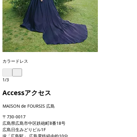
カラードレス
1
/
3
Access
アクセス
MAISON de FOURSIS 広島
〒730-0017

広島県広島市中区鉄砲町8番18号

広島日生みどりビル1F

JR「広島駅」 広島電鉄経由約10分
