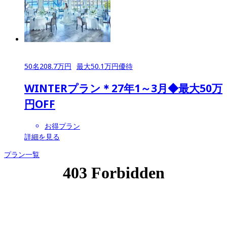
50
名
208.7
万円
最大
50.1
万円優待
WINTERプラン＊27年1～3月◆最大50万
円OFF
お得プラン
詳細を見る
プラン一覧