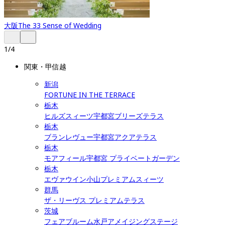
大阪
The 33 Sense of Wedding
1
/
4
関東・甲信越
新潟
FORTUNE IN THE TERRACE
栃木
ヒルズスィーツ宇都宮ブリーズテラス
栃木
ブランレヴュー宇都宮アクアテラス
栃木
モアフィール宇都宮 プライベートガーデン
栃木
エヴァウイン小山プレミアムスィーツ
群馬
ザ・リーヴス プレミアムテラス
茨城
フェアブルーム水戸アメイジングステージ