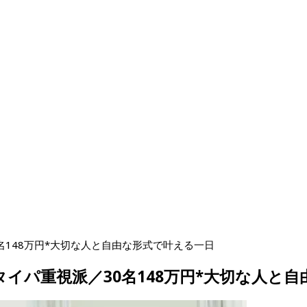
148万円*大切な人と自由な形式で叶える一日
イパ重視派／30名148万円*大切な人と