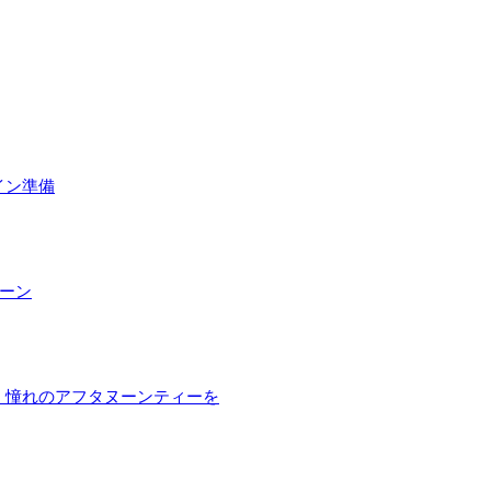
イン準備
ペーン
、憧れのアフタヌーンティーを