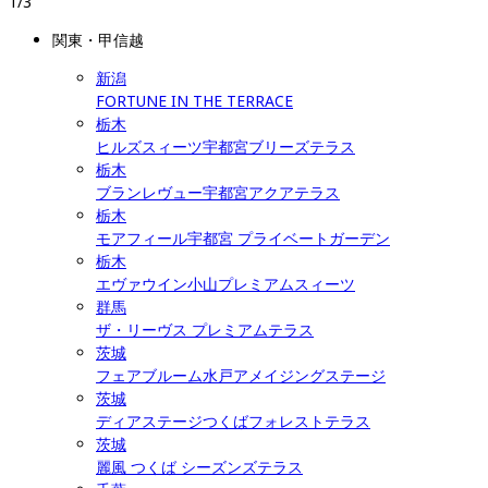
1
/
3
関東・甲信越
新潟
FORTUNE IN THE TERRACE
栃木
ヒルズスィーツ宇都宮ブリーズテラス
栃木
ブランレヴュー宇都宮アクアテラス
栃木
モアフィール宇都宮 プライベートガーデン
栃木
エヴァウイン小山プレミアムスィーツ
群馬
ザ・リーヴス プレミアムテラス
茨城
フェアブルーム水戸アメイジングステージ
茨城
ディアステージつくばフォレストテラス
茨城
麗風 つくば シーズンズテラス