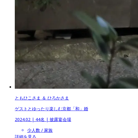
ともひこさま ＆ ひろかさま
ゲストとゆったり楽しむ京都「和」婚
2024.02
 | 
44名
 | 
披露宴会場
少人数 / 家族
詳細を見る