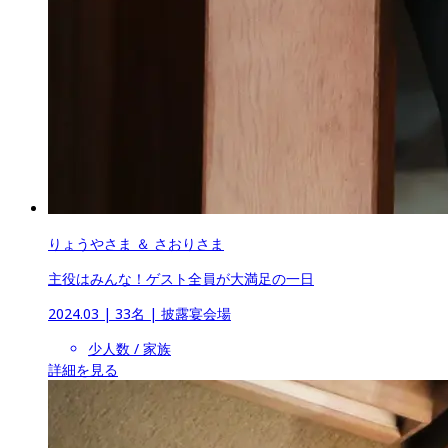
りょうやさま ＆ さおりさま
主役はみんな！ゲスト全員が大満足の一日
2024.03
 | 
33名
 | 
披露宴会場
少人数 / 家族
詳細を見る