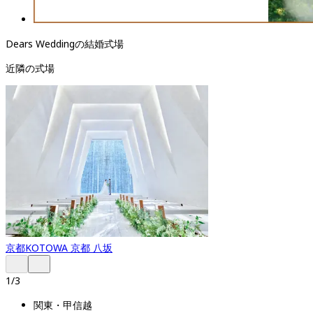
Dears Weddingの結婚式場
近隣の式場
京都
KOTOWA 京都 八坂
1
/
3
関東・甲信越