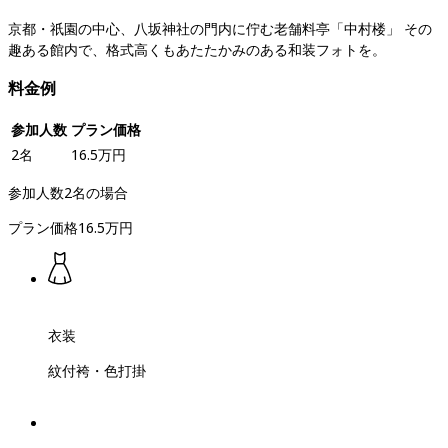
京都・祇園の中心、八坂神社の門内に佇む老舗料亭「中村楼」 その
趣ある館内で、格式高くもあたたかみのある和装フォトを。
料金例
参加人数
プラン価格
2
名
16.5
万円
参加人数
2
名
の場合
プラン価格
16.5
万円
衣装
紋付袴・色打掛