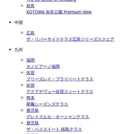
奈良
KOTOWA 奈良公園 Premium View
中国
広島
ザ・リバーサイドテラス広島ツリーズスクエア
九州
福岡
カノビアーノ福岡
佐賀
ブリーズレイ・プライベートテラス
佐賀
アクアデヴュー佐賀スィートテラス
熊本
翠楓シーズンズテラス
鹿児島
グレイスヒル・オーシャンテラス
鹿児島
ザ・ベイスイート 桜島テラス