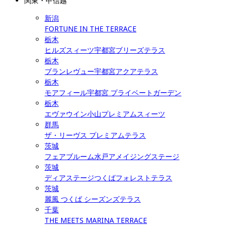
関東・甲信越
新潟
FORTUNE IN THE TERRACE
栃木
ヒルズスィーツ宇都宮ブリーズテラス
栃木
ブランレヴュー宇都宮アクアテラス
栃木
モアフィール宇都宮 プライベートガーデン
栃木
エヴァウイン小山プレミアムスィーツ
群馬
ザ・リーヴス プレミアムテラス
茨城
フェアブルーム水戸アメイジングステージ
茨城
ディアステージつくばフォレストテラス
茨城
麗風 つくば シーズンズテラス
千葉
THE MEETS MARINA TERRACE