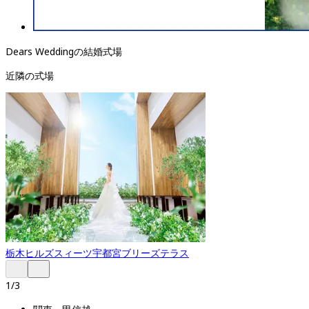
Dears Weddingの結婚式場
近隣の式場
栃木
ヒルズスィーツ宇都宮ブリーズテラス
1
/
3