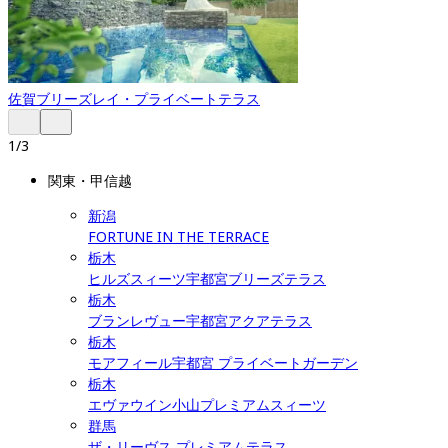
佐賀
ブリーズレイ・プライベートテラス
1
/
3
関東・甲信越
新潟
FORTUNE IN THE TERRACE
栃木
ヒルズスィーツ宇都宮ブリーズテラス
栃木
ブランレヴュー宇都宮アクアテラス
栃木
モアフィール宇都宮 プライベートガーデン
栃木
エヴァウイン小山プレミアムスィーツ
群馬
ザ・リーヴス プレミアムテラス