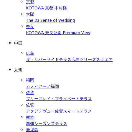
京都
KOTOWA 京都 中村楼
大阪
The 33 Sense of Wedding
奈良
KOTOWA 奈良公園 Premium View
中国
広島
ザ・リバーサイドテラス広島ツリーズスクエア
九州
福岡
カノビアーノ福岡
佐賀
ブリーズレイ・プライベートテラス
佐賀
アクアデヴュー佐賀スィートテラス
熊本
翠楓シーズンズテラス
鹿児島