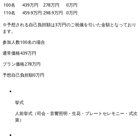
100
名
439
万円
278
万円
0
万円
110
名
459.9
万円
298.9
万円
0
万円
※予想される自己負担額は3万円のご祝儀を引いた金額となっており
ます。
参加人数
100
名
の場合
通常価格
439
万円
プラン価格
278
万円
予想自己負担額
0
万円
挙式
人前挙式（司会・音響照明・生花・プレートセレモニー・式次
第）