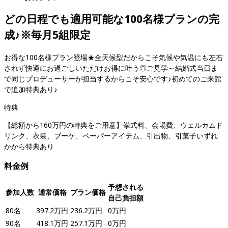
どの日程でも適用可能な100名様プランの完
成♪※毎月5組限定
お得な100名様プラン登場★全天候型だからこそ気候や気温にも左右
されず快適にお過ごしいただけお得に叶う◎ご見学～結婚式当日ま
で同じプロデューサーが担当するからこそ安心です♪初めてのご来館
で追加特典あり♪
特典
【総額から160万円の特典をご用意】挙式料、会場費、ウェルカムド
リンク、衣装、ブーケ、ペーパーアイテム、引出物、引菓子いずれ
かから特典あり
料金例
予想される
参加人数
通常価格
プラン価格
自己負担額
80
名
397.2
万円
236.2
万円
0
万円
90
名
418.1
万円
257.1
万円
0
万円